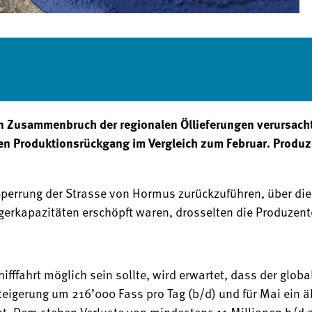
en Zusammenbruch der regionalen Öllieferungen verursacht.
ken Produktionsrückgang im Vergleich zum Februar. Produ
e Sperrung der Strasse von Hormus zurückzuführen, über di
agerkapazitäten erschöpft waren, drosselten die Produzent
fffahrt möglich sein sollte, wird erwartet, dass der glo
Steigerung um 216’000 Fass pro Tag (b/d) und für Mai ein 
nt. Dem stehen Verluste von mindestens 11 Millionen b/d