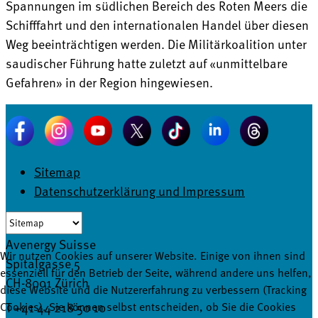
Spannungen im südlichen Bereich des Roten Meers die
Schifffahrt und den internationalen Handel über diesen
Weg beeinträchtigen werden. Die Militärkoalition unter
saudischer Führung hatte zuletzt auf «unmittelbare
Gefahren» in der Region hingewiesen.
Sitemap
Datenschutzerklärung und Impressum
Avenergy Suisse
Wir nutzen Cookies auf unserer Website. Einige von ihnen sind
Spitalgasse 5
essenziell für den Betrieb der Seite, während andere uns helfen,
CH-8001 Zürich
diese Website und die Nutzererfahrung zu verbessern (Tracking
T +41 44 218 50 10
Cookies). Sie können selbst entscheiden, ob Sie die Cookies