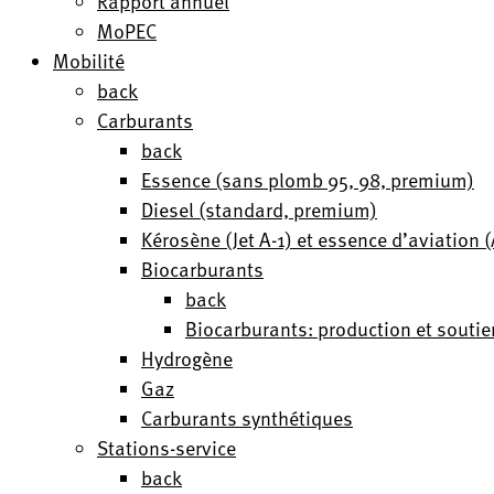
Rapport annuel
MoPEC
Mobilité
back
Carburants
back
Essence (sans plomb 95, 98, premium)
Diesel (standard, premium)
Kérosène (Jet A-1) et essence d’aviation
Biocarburants
back
Biocarburants: production et soutie
Hydrogène
Gaz
Carburants synthétiques
Stations-service
back