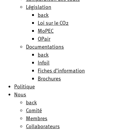
Législation
back
Loi sur le CO2
MoPEC
OPair
Documentations
back
Infoil
Fiches d’information
Brochures
Politique
Nous
back
Comité
Membres
Collaborateurs