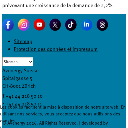
prévoyant une croissance de la demande de 2,2%.
Sitemap
Protection des données et impressum
Avenergy Suisse
Spitalgasse 5
CH-8001 Zürich
T +41 44 218 50 10
F +41 44 218 50 11
Les cookies facilitent la mise à disposition de notre site web. En
info@avenergy.ch
utilisant nos services, vous acceptez que nous utilisions des
cookies.
© Avenergy 2026. All Rights Reserved. | developed by
Ok
Je refuse