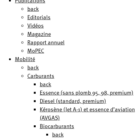
Publications
back
Editorials
Vidéos
Magazine
Rapport annuel
MoPEC
Mobilité
back
Carburants
back
Essence (sans plomb 95, 98, premium)
Diesel (standard, premium)
Kérosène (Jet A-1) et essence d’aviation
(AVGAS)
Biocarburants
back