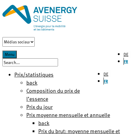
DE
Menu
FR
Prix/statistiques
DE
FR
back
Composition du prix de
l’essence
Prix du jour
Prix moyenne mensuelle et annuelle
back
Prix du brut: moyenne mensuelle et