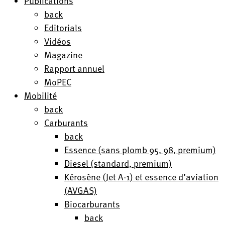
Publications
back
Editorials
Vidéos
Magazine
Rapport annuel
MoPEC
Mobilité
back
Carburants
back
Essence (sans plomb 95, 98, premium)
Diesel (standard, premium)
Kérosène (Jet A-1) et essence d’aviation
(AVGAS)
Biocarburants
back