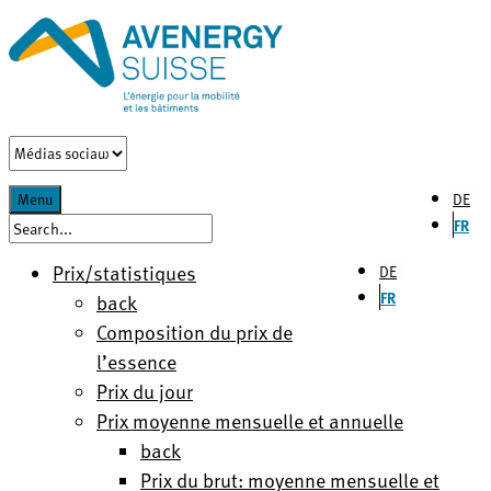
DE
Menu
FR
Prix/statistiques
DE
FR
back
Composition du prix de
l’essence
Prix du jour
Prix moyenne mensuelle et annuelle
back
Prix du brut: moyenne mensuelle et