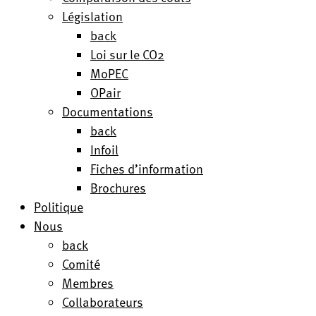
Législation
back
Loi sur le CO2
MoPEC
OPair
Documentations
back
Infoil
Fiches d’information
Brochures
Politique
Nous
back
Comité
Membres
Collaborateurs