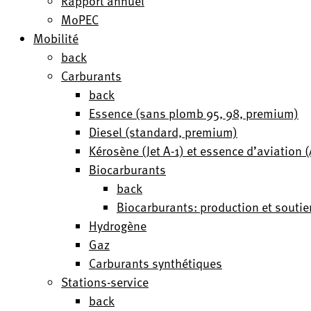
Rapport annuel
MoPEC
Mobilité
back
Carburants
back
Essence (sans plomb 95, 98, premium)
Diesel (standard, premium)
Kérosène (Jet A-1) et essence d’aviation
Biocarburants
back
Biocarburants: production et soutie
Hydrogène
Gaz
Carburants synthétiques
Stations-service
back