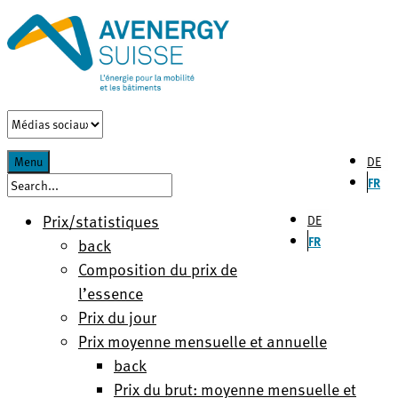
DE
Menu
FR
Prix/statistiques
DE
FR
back
Composition du prix de
l’essence
Prix du jour
Prix moyenne mensuelle et annuelle
back
Prix du brut: moyenne mensuelle et