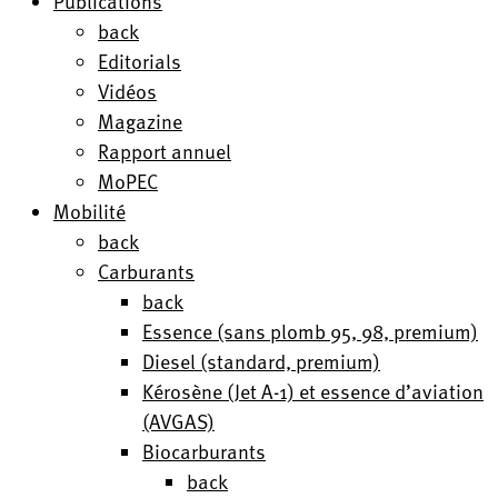
Publications
back
Editorials
Vidéos
Magazine
Rapport annuel
MoPEC
Mobilité
back
Carburants
back
Essence (sans plomb 95, 98, premium)
Diesel (standard, premium)
Kérosène (Jet A-1) et essence d’aviation
(AVGAS)
Biocarburants
back