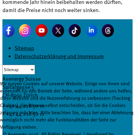
kommende Jahr hinein beibehalten werden dürften,
damit die Preise nicht noch weiter sinken.
Sitemap
Datenschutzerklärung und Impressum
Avenergy Suisse
Wir nutzen Cookies auf unserer Website. Einige von ihnen sind
Spitalgasse 5
essenziell für den Betrieb der Seite, während andere uns helfen,
CH-8001 Zürich
diese Website und die Nutzererfahrung zu verbessern (Tracking
T +41 44 218 50 10
Cookies). Sie können selbst entscheiden, ob Sie die Cookies
zulassen möchten. Bitte beachten Sie, dass bei einer Ablehnung
F +41 44 218 50 11
womöglich nicht mehr alle Funktionalitäten der Seite zur
info@avenergy.ch
Verfügung stehen.
© Avenergy 2026. All Rights Reserved. | developed by