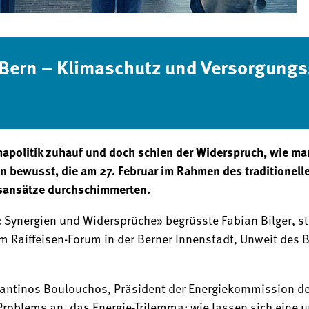
 Bern – Klimaschutz und Versorgungs
imapolitik zuhauf und doch schien der Widerspruch, wie m
en bewusst, die am 27. Februar im Rahmen des traditionel
sansätze durchschimmerten.
 Synergien und Widersprüche» begrüsste Fabian Bilger, st
 im Raiffeisen-Forum in der Berner Innenstadt, Unweit de
stantinos Boulouchos, Präsident der Energiekommission d
Problems an, das Energie-Trilemma: wie lassen sich eine 