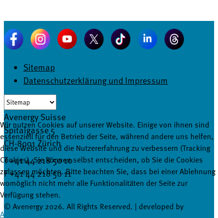
Sitemap
Datenschutzerklärung und Impressum
Avenergy Suisse
Wir nutzen Cookies auf unserer Website. Einige von ihnen sind
Spitalgasse 5
essenziell für den Betrieb der Seite, während andere uns helfen,
CH-8001 Zürich
diese Website und die Nutzererfahrung zu verbessern (Tracking
T +41 44 218 50 10
Cookies). Sie können selbst entscheiden, ob Sie die Cookies
zulassen möchten. Bitte beachten Sie, dass bei einer Ablehnung
F +41 44 218 50 11
womöglich nicht mehr alle Funktionalitäten der Seite zur
info@avenergy.ch
Verfügung stehen.
© Avenergy 2026. All Rights Reserved. | developed by
Akzeptieren
Ablehnen
masterhomepage