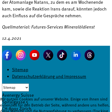
der Atomanlage Natans, zu dem es am Wochenende
kam, sowie die Reaktion Irans darauf, könnten jedoch
auch Einfluss auf die Gespräche nehmen.
Quellmaterial: Futures-Services Mineralöldienst
12.4.2021
Sitemap
Datenschutzerklärung und Impressum
Avenergy Suisse
Wir nutzen Cookies auf unserer Website. Einige von ihnen sind
Spitalgasse 5
essenziell für den Betrieb der Seite, während andere uns helfen,
CH-8001 Zürich
diese Website und die Nutzererfahrung zu verbessern (Tracking