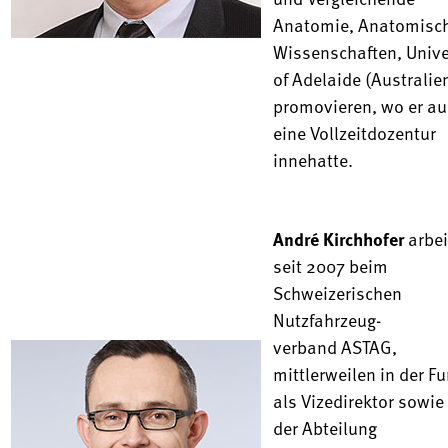
Anatomie, Anatomisc
Wissenschaften, Unive
of Adelaide (Australie
promovieren, wo er a
eine Vollzeit­dozentur
innehatte.
André Kirchhofer
arbei
seit 2007 beim
Schweizerischen
Nutzfahrzeug­
verband ASTAG,
mittlerweilen in der F
als Vizedirektor sowie 
der Abteilung