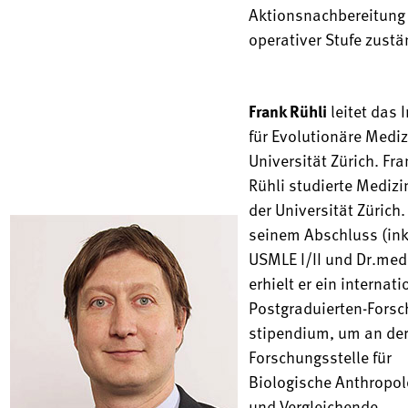
Aktions­nachbereitung
operativer Stufe zustä
Frank Rühli
leitet das I
für Evolutionäre Mediz
Universität Zürich. Fra
Rühli studierte Medizi
der Universität Zürich
seinem Abschluss (ink
USMLE I/II und Dr.med
erhielt er ein internat
Postgraduierten-Forsc
stipendium, um an de
Forschungs­stelle für
Biologische Anthropol
und Vergleichende