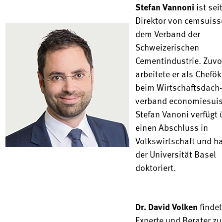
Stefan Vannoni
ist sei
Direktor von cemsuiss
dem Verband der
Schweizerischen
Cementindustrie. Zuvo
arbeitete er als Chef
beim Wirtschafts­dach­
verband economie­suis
Stefan Vanoni verfügt 
einen Abschluss in
Volkswirtschaft und h
der Universität Basel
doktoriert.
Dr. David Volken
findet
Experte und Berater zu