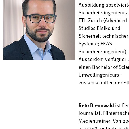
Ausbildung absolviert
Sicherheits­ingenieur a
ETH Zürich (Advanced
Studies Risiko und
Sicherheit technischer
Systeme; EKAS
Sicherheitsingenieur).
Ausserdem verfügt er 
einen Bachelor of Scie
Umweltingenieurs­
wissenschaften der ET
Reto Brennwald
ist Fe
Journalist, Filmemach
Medientrainer. Von 20
2011 präsentierte er di