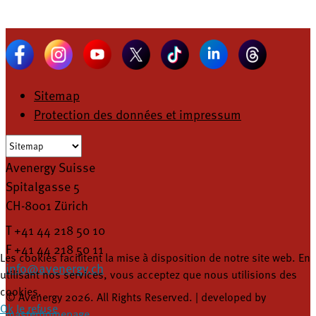
Sitemap
Protection des données et impressum
Avenergy Suisse
Spitalgasse 5
CH-8001 Zürich
T +41 44 218 50 10
F +41 44 218 50 11
Les cookies facilitent la mise à disposition de notre site web. En
info@avenergy.ch
utilisant nos services, vous acceptez que nous utilisions des
cookies.
© Avenergy 2026. All Rights Reserved. | developed by
Ok
Je refuse
masterhomepage