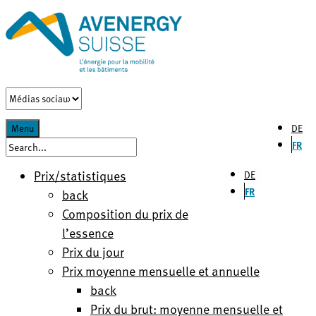
DE
Menu
FR
Prix/statistiques
DE
FR
back
Composition du prix de
l’essence
Prix du jour
Prix moyenne mensuelle et annuelle
back
Prix du brut: moyenne mensuelle et