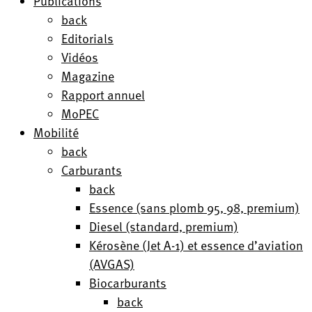
Publications
back
Editorials
Vidéos
Magazine
Rapport annuel
MoPEC
Mobilité
back
Carburants
back
Essence (sans plomb 95, 98, premium)
Diesel (standard, premium)
Kérosène (Jet A-1) et essence d’aviation
(AVGAS)
Biocarburants
back