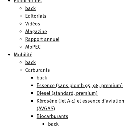
Publications
back
Editorials
Vidéos
Magazine
Rapport annuel
MoPEC
Mobilité
back
Carburants
back
Essence (sans plomb 95, 98, premium)
Diesel (standard, premium)
Kérosène (Jet A-1) et essence d’aviation
(AVGAS)
Biocarburants
back