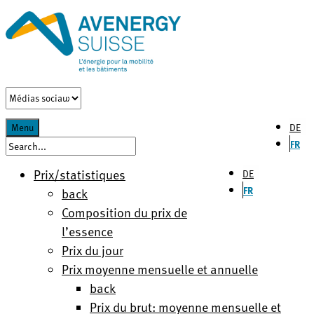
DE
Menu
FR
Prix/statistiques
DE
FR
back
Composition du prix de
l’essence
Prix du jour
Prix moyenne mensuelle et annuelle
back
Prix du brut: moyenne mensuelle et