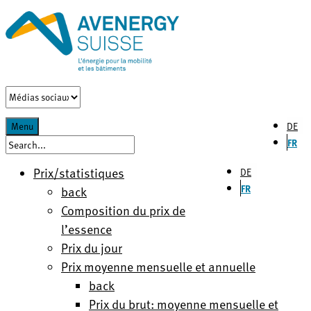
DE
Menu
FR
Prix/statistiques
DE
FR
back
Composition du prix de
l’essence
Prix du jour
Prix moyenne mensuelle et annuelle
back
Prix du brut: moyenne mensuelle et