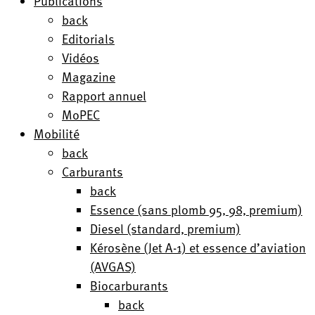
Publications
back
Editorials
Vidéos
Magazine
Rapport annuel
MoPEC
Mobilité
back
Carburants
back
Essence (sans plomb 95, 98, premium)
Diesel (standard, premium)
Kérosène (Jet A-1) et essence d’aviation
(AVGAS)
Biocarburants
back