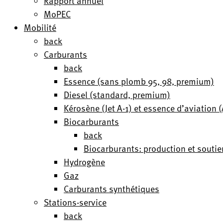
Rapport annuel
MoPEC
Mobilité
back
Carburants
back
Essence (sans plomb 95, 98, premium)
Diesel (standard, premium)
Kérosène (Jet A-1) et essence d’aviation
Biocarburants
back
Biocarburants: production et soutie
Hydrogène
Gaz
Carburants synthétiques
Stations-service
back