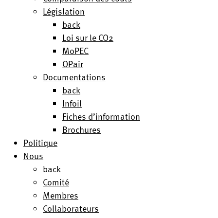
Législation
back
Loi sur le CO2
MoPEC
OPair
Documentations
back
Infoil
Fiches d’information
Brochures
Politique
Nous
back
Comité
Membres
Collaborateurs