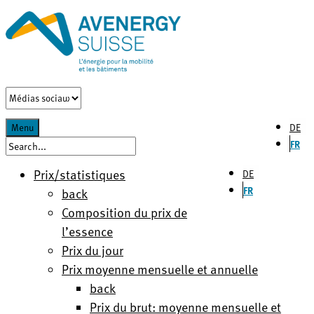
DE
Menu
FR
Prix/statistiques
DE
FR
back
Composition du prix de
l’essence
Prix du jour
Prix moyenne mensuelle et annuelle
back
Prix du brut: moyenne mensuelle et