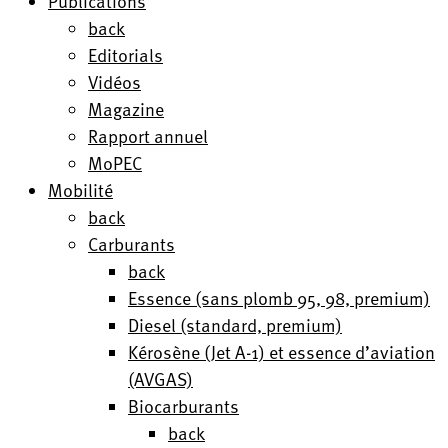
Publications
back
Editorials
Vidéos
Magazine
Rapport annuel
MoPEC
Mobilité
back
Carburants
back
Essence (sans plomb 95, 98, premium)
Diesel (standard, premium)
Kérosène (Jet A-1) et essence d’aviation
(AVGAS)
Biocarburants
back