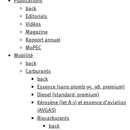
Publications
back
Editorials
Vidéos
Magazine
Rapport annuel
MoPEC
Mobilité
back
Carburants
back
Essence (sans plomb 95, 98, premium)
Diesel (standard, premium)
Kérosène (Jet A-1) et essence d’aviation
(AVGAS)
Biocarburants
back