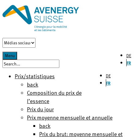
DE
Menu
FR
Prix/statistiques
DE
FR
back
Composition du prix de
l’essence
Prix du jour
Prix moyenne mensuelle et annuelle
back
Prix du brut: moyenne mensuelle et