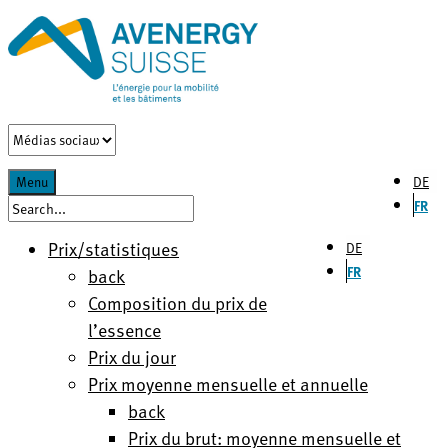
DE
Menu
FR
Prix/statistiques
DE
FR
back
Composition du prix de
l’essence
Prix du jour
Prix moyenne mensuelle et annuelle
back
Prix du brut: moyenne mensuelle et