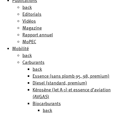
Publications
back
Editorials
Vidéos
Magazine
Rapport annuel
MoPEC
Mobilité
back
Carburants
back
Essence (sans plomb 95, 98, premium)
Diesel (standard, premium)
Kérosène (Jet A-1) et essence d’aviation
(AVGAS)
Biocarburants
back