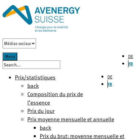
DE
Menu
FR
Prix/statistiques
DE
FR
back
Composition du prix de
l’essence
Prix du jour
Prix moyenne mensuelle et annuelle
back
Prix du brut: moyenne mensuelle et