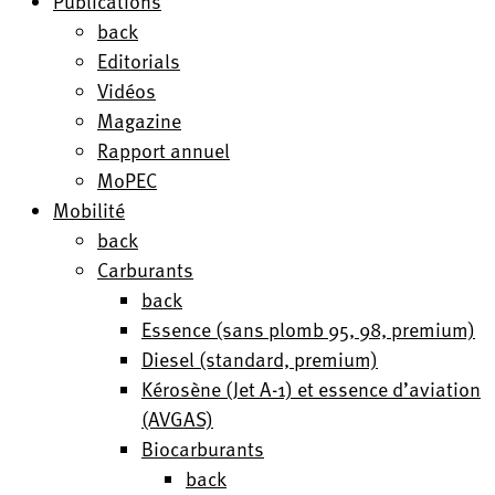
Publications
back
Editorials
Vidéos
Magazine
Rapport annuel
MoPEC
Mobilité
back
Carburants
back
Essence (sans plomb 95, 98, premium)
Diesel (standard, premium)
Kérosène (Jet A-1) et essence d’aviation
(AVGAS)
Biocarburants
back