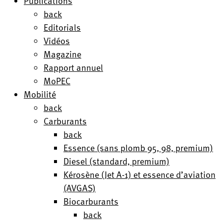
Publications
back
Editorials
Vidéos
Magazine
Rapport annuel
MoPEC
Mobilité
back
Carburants
back
Essence (sans plomb 95, 98, premium)
Diesel (standard, premium)
Kérosène (Jet A-1) et essence d’aviation
(AVGAS)
Biocarburants
back