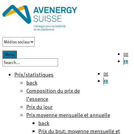
DE
Menu
FR
Prix/statistiques
DE
FR
back
Composition du prix de
l’essence
Prix du jour
Prix moyenne mensuelle et annuelle
back
Prix du brut: moyenne mensuelle et