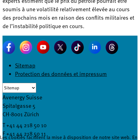
experts estiment que le prix du pétrole pourrait être
soumis à une volatilité relativement élevée au cours
des prochains mois en raison des conflits militaires et
de l’instabilité politique en cours.
Sitemap
Protection des données et impressum
Avenergy Suisse
Spitalgasse 5
CH-8001 Zürich
T +41 44 218 50 10
F +41 44 218 50 11
Les cookies facilitent la mise à disposition de notre site web. En