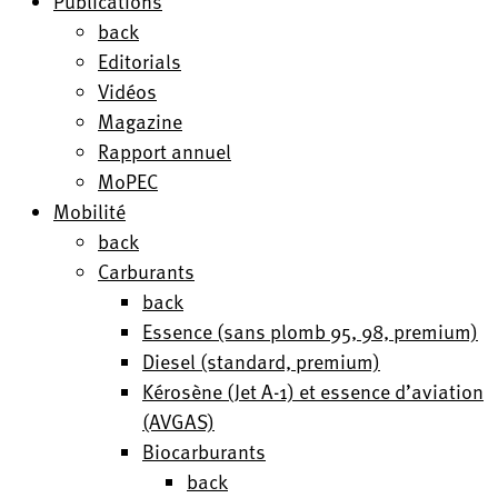
Publications
back
Editorials
Vidéos
Magazine
Rapport annuel
MoPEC
Mobilité
back
Carburants
back
Essence (sans plomb 95, 98, premium)
Diesel (standard, premium)
Kérosène (Jet A-1) et essence d’aviation
(AVGAS)
Biocarburants
back