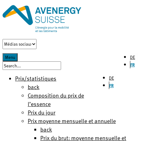
DE
Menu
FR
Prix/statistiques
DE
FR
back
Composition du prix de
l’essence
Prix du jour
Prix moyenne mensuelle et annuelle
back
Prix du brut: moyenne mensuelle et