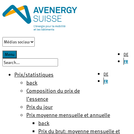
DE
Menu
FR
Prix/statistiques
DE
FR
back
Composition du prix de
l’essence
Prix du jour
Prix moyenne mensuelle et annuelle
back
Prix du brut: moyenne mensuelle et