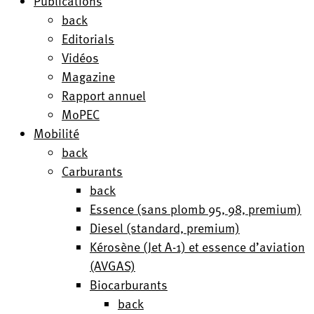
Publications
back
Editorials
Vidéos
Magazine
Rapport annuel
MoPEC
Mobilité
back
Carburants
back
Essence (sans plomb 95, 98, premium)
Diesel (standard, premium)
Kérosène (Jet A-1) et essence d’aviation
(AVGAS)
Biocarburants
back