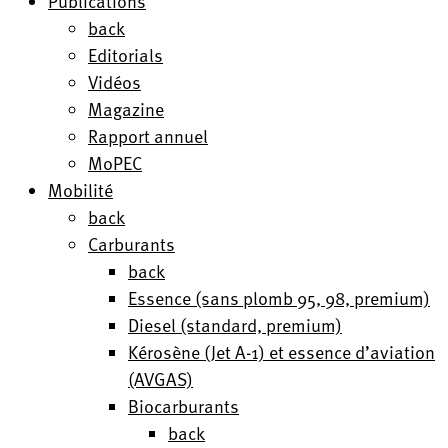
Publications
back
Editorials
Vidéos
Magazine
Rapport annuel
MoPEC
Mobilité
back
Carburants
back
Essence (sans plomb 95, 98, premium)
Diesel (standard, premium)
Kérosène (Jet A-1) et essence d’aviation
(AVGAS)
Biocarburants
back