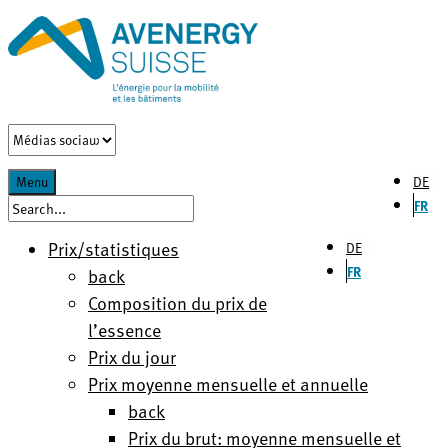
DE
Menu
FR
Prix/statistiques
DE
FR
back
Composition du prix de
l’essence
Prix du jour
Prix moyenne mensuelle et annuelle
back
Prix du brut: moyenne mensuelle et