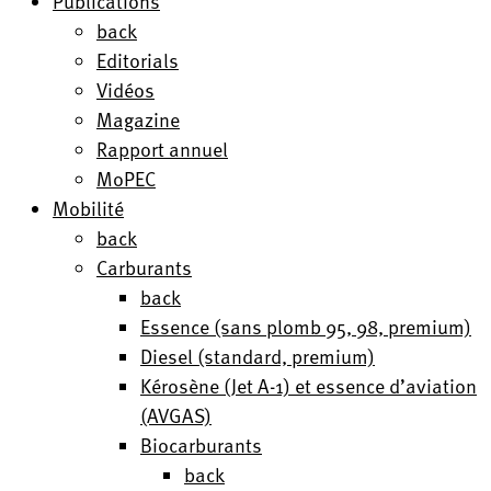
Publications
back
Editorials
Vidéos
Magazine
Rapport annuel
MoPEC
Mobilité
back
Carburants
back
Essence (sans plomb 95, 98, premium)
Diesel (standard, premium)
Kérosène (Jet A-1) et essence d’aviation
(AVGAS)
Biocarburants
back