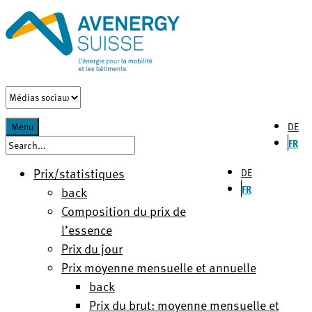
DE
Menu
FR
Prix/statistiques
DE
FR
back
Composition du prix de
l’essence
Prix du jour
Prix moyenne mensuelle et annuelle
back
Prix du brut: moyenne mensuelle et