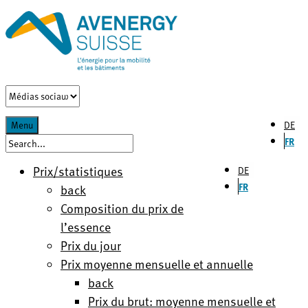
DE
Menu
FR
Prix/statistiques
DE
FR
back
Composition du prix de
l’essence
Prix du jour
Prix moyenne mensuelle et annuelle
back
Prix du brut: moyenne mensuelle et