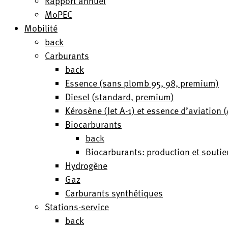
Rapport annuel
MoPEC
Mobilité
back
Carburants
back
Essence (sans plomb 95, 98, premium)
Diesel (standard, premium)
Kérosène (Jet A-1) et essence d’aviation
Biocarburants
back
Biocarburants: production et soutie
Hydrogène
Gaz
Carburants synthétiques
Stations-service
back