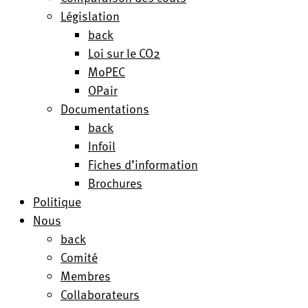
Législation
back
Loi sur le CO2
MoPEC
OPair
Documentations
back
Infoil
Fiches d’information
Brochures
Politique
Nous
back
Comité
Membres
Collaborateurs