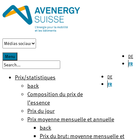
DE
Menu
FR
Prix/statistiques
DE
FR
back
Composition du prix de
l’essence
Prix du jour
Prix moyenne mensuelle et annuelle
back
Prix du brut: moyenne mensuelle et