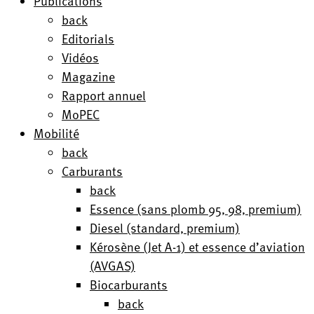
Publications
back
Editorials
Vidéos
Magazine
Rapport annuel
MoPEC
Mobilité
back
Carburants
back
Essence (sans plomb 95, 98, premium)
Diesel (standard, premium)
Kérosène (Jet A-1) et essence d’aviation
(AVGAS)
Biocarburants
back