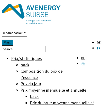
DE
Menu
FR
Prix/statistiques
DE
FR
back
Composition du prix de
l’essence
Prix du jour
Prix moyenne mensuelle et annuelle
back
Prix du brut: moyenne mensuelle et