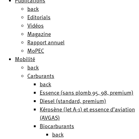
Publications
back
Editorials
Vidéos
Magazine
Rapport annuel
MoPEC
Mobilité
back
Carburants
back
Essence (sans plomb 95, 98, premium)
Diesel (standard, premium)
Kérosène (Jet A-1) et essence d’aviation
(AVGAS)
Biocarburants
back