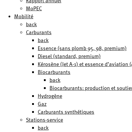
Rapport annuel
MoPEC
Mobilité
back
Carburants
back
Essence (sans plomb 95, 98, premium)
Diesel (standard, premium)
Kérosène (Jet A-1) et essence d’aviation
Biocarburants
back
Biocarburants: production et soutie
Hydrogène
Gaz
Carburants synthétiques
Stations-service
back