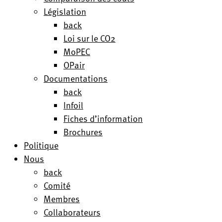
Législation
back
Loi sur le CO2
MoPEC
OPair
Documentations
back
Infoil
Fiches d’information
Brochures
Politique
Nous
back
Comité
Membres
Collaborateurs