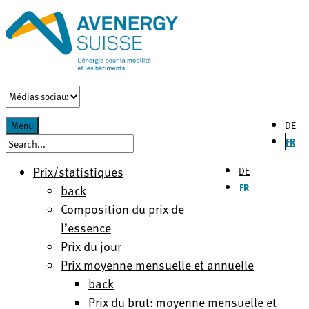
DE
Menu
FR
Prix/statistiques
DE
FR
back
Composition du prix de
l’essence
Prix du jour
Prix moyenne mensuelle et annuelle
back
Prix du brut: moyenne mensuelle et