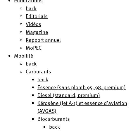
Publications
back
Editorials
Vidéos
Magazine
Rapport annuel
MoPEC
Mobilité
back
Carburants
back
Essence (sans plomb 95, 98, premium)
Diesel (standard, premium)
Kérosène (Jet A-1) et essence d’aviation
(AVGAS)
Biocarburants
back