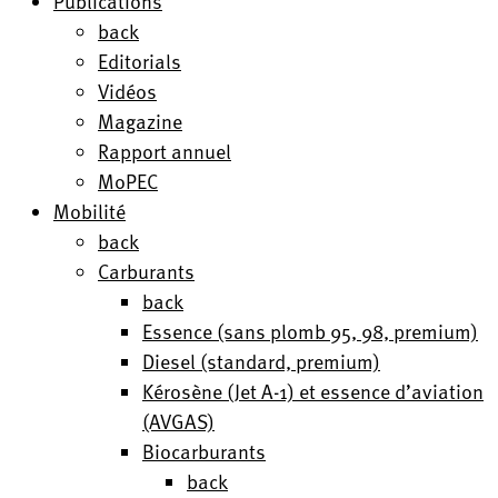
Publications
back
Editorials
Vidéos
Magazine
Rapport annuel
MoPEC
Mobilité
back
Carburants
back
Essence (sans plomb 95, 98, premium)
Diesel (standard, premium)
Kérosène (Jet A-1) et essence d’aviation
(AVGAS)
Biocarburants
back