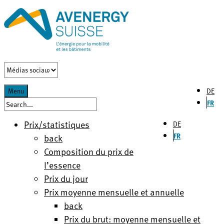
DE
Menu
FR
Prix/statistiques
DE
FR
back
Composition du prix de
l’essence
Prix du jour
Prix moyenne mensuelle et annuelle
back
Prix du brut: moyenne mensuelle et