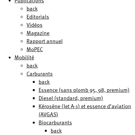
Publications
back
Editorials
Vidéos
Magazine
Rapport annuel
MoPEC
Mobilité
back
Carburants
back
Essence (sans plomb 95, 98, premium)
Diesel (standard, premium)
Kérosène (Jet A-1) et essence d’aviation
(AVGAS)
Biocarburants
back